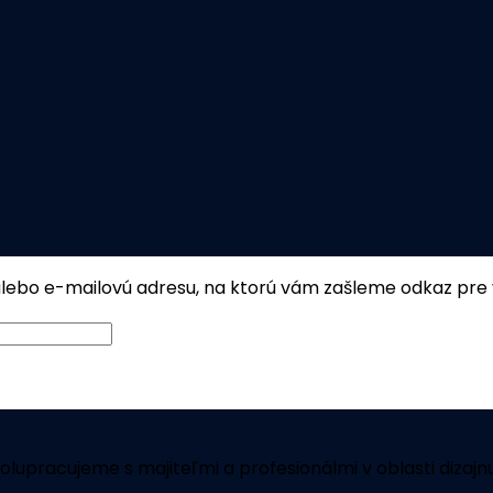
, alebo e-mailovú adresu, na ktorú vám zašleme odkaz pre
olupracujeme s majiteľmi a profesionálmi v oblasti dizajnu