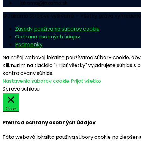
jakama@jakama.sk
© Jakama Strojové vyšívanie. - Všetky práva vyhradené
Zásady používania súborov cookie
Ochrana osobných údajov
Podmienky
Na našej webovej lokalite používame súbory cookie, ab
Kliknutím na tlačidlo "Prijať všetky" vyjadrujete súhla
kontrolovaný súhlas.
Nastavenia súborov cookie
Prijať všetko
Správa súhlasu
Close
Prehľad ochrany osobných údajov
Táto webová lokalita používa súbory cookie na zlepšenie