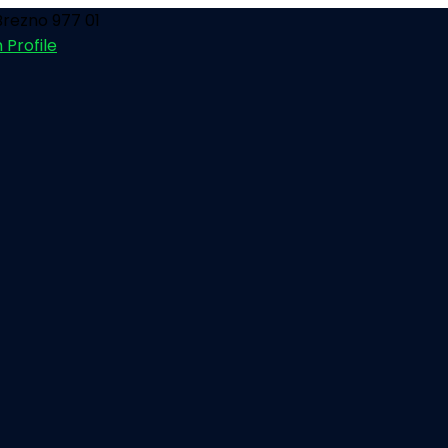
rezno 977 01
 Profile