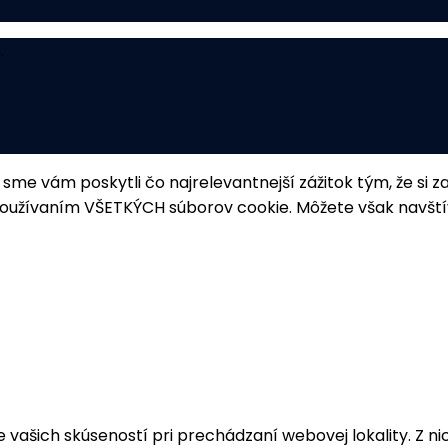
.
y sme vám poskytli čo najrelevantnejší zážitok tým, že 
s s používaním VŠETKÝCH súborov cookie. Môžete však navšt
 vašich skúseností pri prechádzaní webovej lokality. Z ni