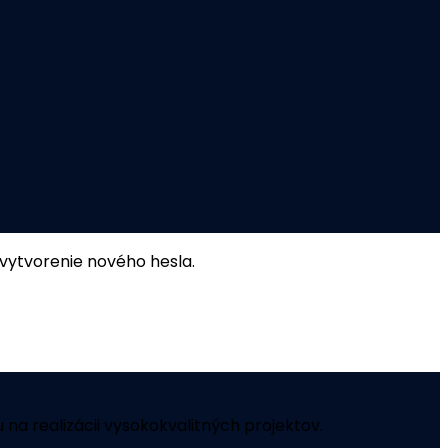
 vytvorenie nového hesla.
 na realizácii vysokokvalitných projektov.