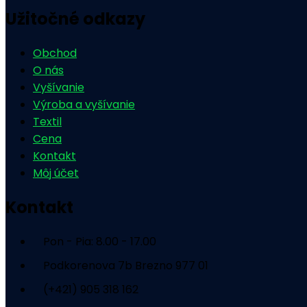
Užitočné odkazy
Obchod
O nás
Vyšívanie
Výroba a vyšívanie
Textil
Cena
Kontakt
Môj účet
Kontakt
Pon - Pia: 8.00 - 17.00
Podkorenova 7b Brezno 977 01
(+421) 905 318 162