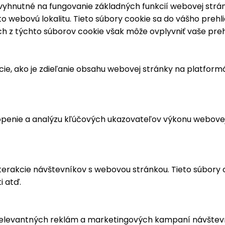
yhnutné na fungovanie základných funkcií webovej stránk
 webovú lokalitu. Tieto súbory cookie sa do vášho prehl
ch z týchto súborov cookie však môže ovplyvniť vaše preh
ie, ako je zdieľanie obsahu webovej stránky na platfor
openie a analýzu kľúčových ukazovateľov výkonu webovej
nterakcie návštevníkov s webovou stránkou. Tieto súbor
i atď.
relevantných reklám a marketingových kampaní návštevní