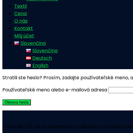
Textil
Cena
O nás
Kontakt
Môj účet
Slovenčina
Slovenčina
Deutsch
English
Stratili ste heslo? Prosím, zadajte používateľské meno
Používateľské meno alebo e-mailová adresa
Obnova hesla
S viac ako 32 rokmi skúseností s vyšívaním a textilom sp