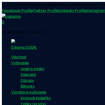
(+421) 905 318 162
jakama@jakama.sk
Podkorenova 7b B
Facebook Profile
Twitter Profile
LinkedIn Profile
Instagram
0
No products in the cart.
0 items
0.00
€
Obchod
Vyšívanie
Logá a znaky
Zvieratá
Obrusy
Šiltovky
Výroba a vyšívanie
Krstové košieľky
Tašky na víno