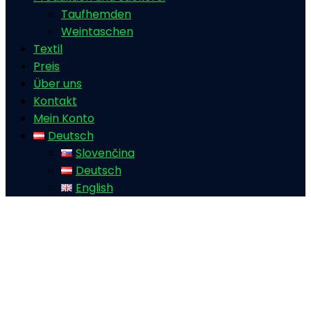
Taufhemden
Weintaschen
Textil
Preis
Über uns
Kontakt
Mein Konto
Deutsch
Slovenčina
Deutsch
English