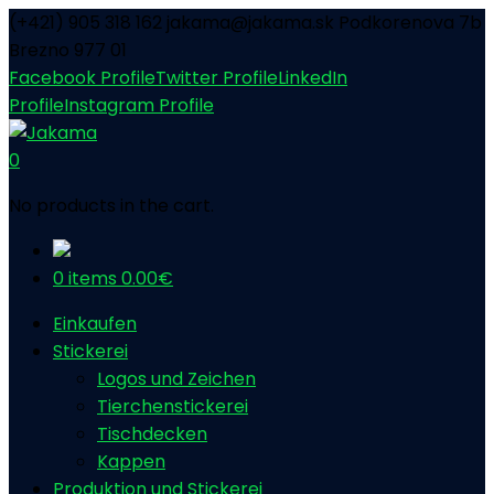
(+421) 905 318 162
jakama@jakama.sk
Podkorenova 7b
Brezno 977 01
Facebook Profile
Twitter Profile
LinkedIn
Profile
Instagram Profile
0
No products in the cart.
0 items
0.00
€
Einkaufen
Stickerei
Logos und Zeichen
Tierchenstickerei
Tischdecken
Kappen
Produktion und Stickerei