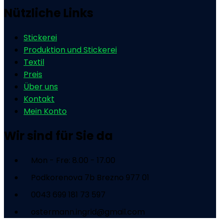
Nützliche Links
Stickerei
Produktion und Stickerei
Textil
Preis
Über uns
Kontakt
Mein Konto
Wir sind für Sie da
Mon - Fre: 8.00 - 17.00
Podkorenova 7b Brezno 977 01
0043 699 181 73 597
ostermann.ingrid@gmail.com