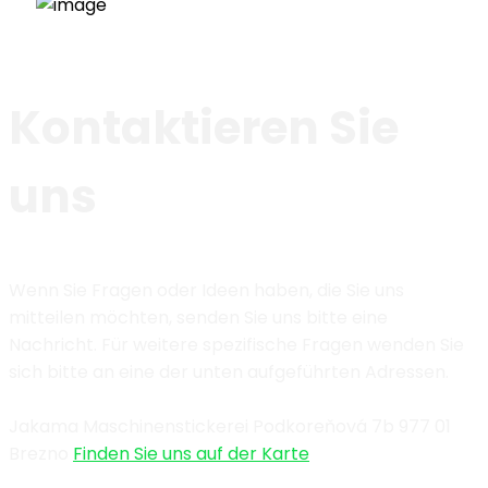
Kontaktieren Sie
uns
Wenn Sie Fragen oder Ideen haben, die Sie uns
mitteilen möchten, senden Sie uns bitte eine
Nachricht. Für weitere spezifische Fragen wenden Sie
sich bitte an eine der unten aufgeführten Adressen.
Jakama Maschinenstickerei Podkoreňová
7b 977 01
Brezno
Finden Sie uns auf der Karte