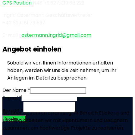
GPS Position
N48 79.627, E19 66.222
Ingrid Ostermann Geschäftsvertreter
+43 699 181 73 597
E-mail
ostermann.ingrid@gmail.com
Angebot einholen
Sobald wir von Ihnen Informationen erhalten
haben, werden wir uns die Zeit nehmen, um Ihr
Anliegen im Detail zu besprechen.
Der Name
*
E-mail
*
Bericht
*
Mit über 32 Jahren Erfahrung im Bereich Stickerei und
Senden an
Textilien arbeiten wir mit Eigentümern und Designern
zusammen, um hochwertige Projekte zu realisieren.