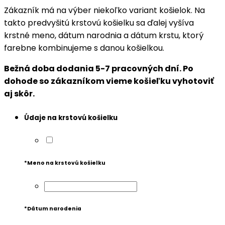
Zákazník má na výber niekoľko variant košielok. Na
takto predvyšitú krstovú košielku sa ďalej vyšíva
krstné meno, dátum narodnia a dátum krstu, ktorý
farebne kombinujeme s danou košielkou.
Bežná doba dodania 5-7 pracovných dní.
Po
dohode so zákazníkom vieme košieľku vyhotoviť
aj skôr.
Údaje na krstovú košielku
*
Meno na krstovú košielku
*
Dátum narodenia