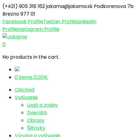
(+421) 905 318 162
jakama@jakama.sk
Podkorenova 7b
Brezno 977 01
Facebook Profile
Twitter Profile
LinkedIn
Profile
Instagram Profile
0
No products in the cart.
0 items
0.00
€
Obchod
Vyšívanie
Logá a znaky
Zvieratá
Obrusy
Šiltovky
Výroba a vyšívanie