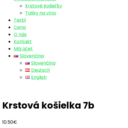
Krstové košieľky
Tašky na víno
Textil
Cena
O nás
Kontakt
Môj účet
Slovenčina
Slovenčina
Deutsch
English
Krstová košielka 7b
10.50
€