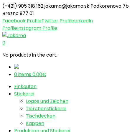
(+421) 905 318 162
jakama@jakama.sk
Podkorenova 7b
Brezno 977 01
Facebook Profile
Twitter Profile
LinkedIn
Profile
Instagram Profile
0
No products in the cart.
0 items
0.00
€
Einkaufen
Stickerei
Logos und Zeichen
Tierchenstickerei
Tischdecken
Kappen
Produktion und Stickerei